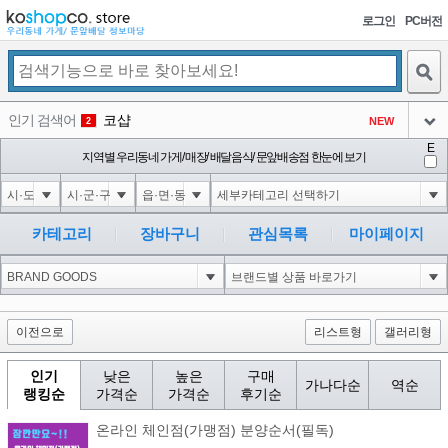
로그인
PC버전
검색
인기 검색어
코샵
NEW
2
아이콘
E
익스
지역별 우리동네 가게/ 매장/ 배달음식/ 문앞배송점 한눈에 보기
3
3
아이콘
은계타운
NEW
4
아이콘
미끄럼방지
NEW
5
카테고리
장바구니
관심목록
마이페이지
아이콘
대성설렁탕
-16
6
아이콘
1
-126
1
아이콘
이전으로
리스트형
갤러리형
인기
낮은
높은
구매
가나다순
역순
랭킹순
가격순
가격순
후기순
온라인 체인점(가맹점) 분양순서(필독)