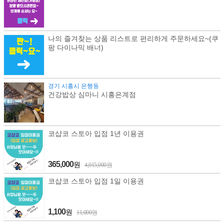
나의 즐겨찾는 상품 리스트로 편리하게 주문하세요~(쿠
팡 다이나믹 배너)
경기 시흥시 은행동
건강밥상 심마니 시흥은계점
코샵코 스토아 입점 1년 이용권
365,000
원
4,015,000원
코샵코 스토아 입점 1일 이용권
1,100
원
11,000원