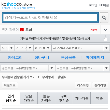
로그인
PC버전
검색
인기 검색어
코샵
NEW
2
아이콘
E
익스
지역별 우리동네 가게/ 매장/ 배달음식/ 문앞배송점 한눈에 보기
3
3
아이콘
은계타운
NEW
4
아이콘
미끄럼방지
NEW
5
카테고리
장바구니
관심목록
마이페이지
아이콘
대성설렁탕
-16
6
아이콘
1
-126
1
우리동네 업종별 가게 보기
>
우리동네 도장/열쇠
아이콘
이전으로
리스트형
갤러리형
인기
낮은
높은
구매
가나다순
역순
랭킹순
가격순
가격순
후기순