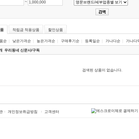
~
품
적립금 적용상품
할인상품
품순
|
낮은가격순
|
높은가격순
|
구매후기순
|
등록일순
|
가나다순
|
가나다
0개
우리동네 신문사/구독
검색된 상품이 없습니다.
관
개인정보취급방침
고객센터