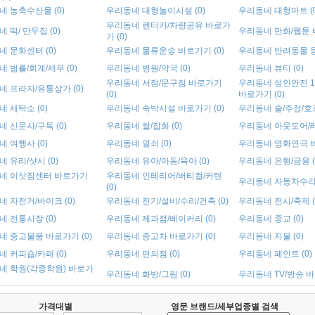
 농축수산물 (0)
우리동네 대형놀이시설 (0)
우리동네 대형마트 (0
우리동네 렌터카/차량공유 바로가
 떡/ 만두집 (0)
우리동네 만화/웹툰 바
기 (0)
 문화센터 (0)
우리동네 물류운송 바로가기 (0)
우리동네 반려동물 등 
 법률/회계/세무 (0)
우리동네 병원/약국 (0)
우리동네 뷰티 (0)
우리동네 서점/문구점 바로가기
우리동네 성인안전 1
 프라자/유통상가 (0)
(0)
바로가기 (0)
 세탁소 (0)
우리동네 숙박시설 바로가기 (0)
우리동네 술/주점/호프
 신문사/구독 (0)
우리동네 쌀/잡화 (0)
우리동네 아웃도어/레저
 여행사 (0)
우리동네 열쇠 (0)
우리동네 영화연극 바
 유리/샷시 (0)
우리동네 유아/아동/육아 (0)
우리동네 은행/금융 (
네 이삿짐센터 바로가기
우리동네 인테리어/버티컬/커텐
우리동네 자동차수리 
(0)
 자전거/바이크 (0)
우리동네 전기/설비/수리/건축 (0)
우리동네 전시/축제 (
 전통시장 (0)
우리동네 제과점/베이커리 (0)
우리동네 종교 (0)
네 중고물품 바로가기 (0)
우리동네 중고차 바로가기 (0)
우리동네 지물 (0)
 커피숍/카페 (0)
우리동네 편의점 (0)
우리동네 페인트 (0)
네 학원(각종학원) 바로가
우리동네 화방/그림 (0)
우리동네 TV/방송 바
가격대별
영문 브랜드/세부업종별 검색