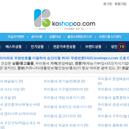
리아파트 우편번호를 이용하여 순간이동 하자! 우편번호5자리.koshopco.com 으로 G
 건강한
상품/중고물품
, 우리동네
가게
(문앞배달),
전문가
(재능기부/강사/1인지식기업
꾼-정치인),
정보
(커뮤니티/생활정보/할인정보/홍보)가 항상 여러분 곁에 있는 곳!
코샵
우리동네 문앞배송마
 배달음식 (0)
우리동네-유기농/친환경 (0)
(0)
 식사/ 식당 (0)
우리동네 가구점/인테리어 (0)
우리동네 간판/에어간판
 건설 (0)
우리동네 게임 바로가기 (0)
우리동네 결혼중매 바
네 공인중개사/부동산 바로
우리동네 관공서/공
우리동네 과외지도 바로가기 (0)
)
(0)
네 관리사무소(우리아파
우리동네 광고/디자인 (0)
우리동네 구두/신발 (
네 구인구직/직업소개소 바
우리동네 귀금속 바로가기 (0)
우리동네 꽃화원 (0)
(0)