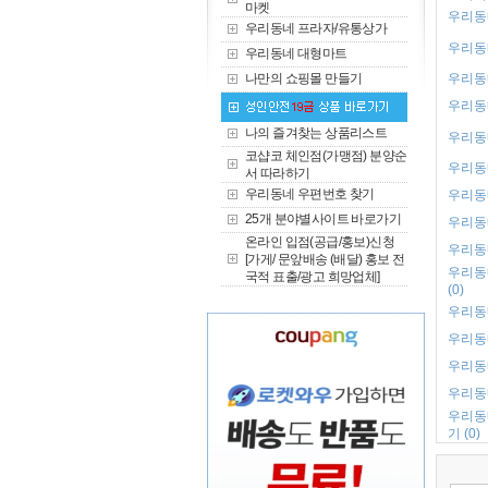
마켓
우리동네
우리동네 프라자/유통상가
우리동네
우리동네 대형마트
나만의 쇼핑몰 만들기
우리동네
우리동네
나의 즐겨찾는 상품리스트
우리동네
코샵코 체인점(가맹점) 분양순
우리동네
서 따라하기
우리동네 우편번호 찾기
우리동네
25개 분야별사이트 바로가기
우리동네
온라인 입점(공급/홍보)신청
우리동네
[가게/ 문앞배송 (배달) 홍보 전
우리동
국적 표출/광고 희망업체]
(0)
우리동네
우리동네
우리동
우리동네
우리동
기 (0)