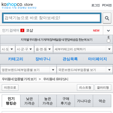
로그인
PC버전
검색
인기 검색어
코샵
NEW
2
아이콘
E
익스
지역별 우리동네 가게/ 매장/ 배달음식/ 문앞배송점 한눈에 보기
3
3
아이콘
은계타운
NEW
4
아이콘
미끄럼방지
NEW
5
카테고리
장바구니
관심목록
마이페이지
아이콘
대성설렁탕
-16
6
아이콘
1
-126
1
우리동네 업종별 가게 보기
>
우리동네 유리/샷시
아이콘
이전으로
리스트형
갤러리형
인기
낮은
높은
구매
가나다순
역순
랭킹순
가격순
가격순
후기순