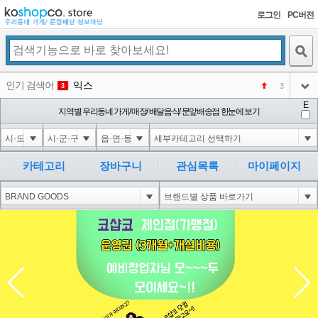
로그인
PC버전
검색
인기 검색어
익스
3
3
아이콘
E
은계타운
지역별 우리동네 가게/ 매장/ 배달음식/ 문앞배송점 한눈에 보기
NEW
4
아이콘
미끄럼방지
NEW
5
아이콘
대성설렁탕
-16
6
카테고리
장바구니
관심목록
마이페이지
아이콘
1
-126
1
아이콘
코샵
NEW
2
아이콘