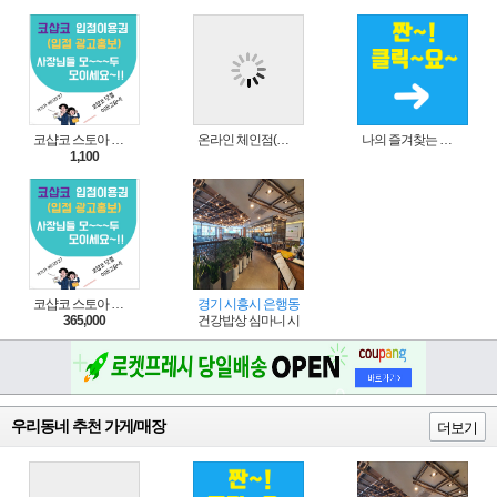
코샵코 스토아 입점 1일 이용권
온라인 체인점(가맹점) 분양순서(필독)
나의 즐겨찾는 상품 리스트로 편리하게 주문하세요~(쿠팡 다이나믹 배너)
1,100
코샵코 스토아 입점 1년 이용권
경기 시흥시 은행동
365,000
건강밥상 심마니 시흥은계점
우리동네 추천 가게/매장
더보기