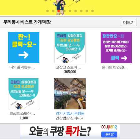
우리동네 베스트 가게/매장
더보기
나의 즐겨찾는 상품 리스트로 편리하게 주문하세요~(쿠팡 다이나믹 배너)
코샵코 스토아 입점 1년 이용권
온라인 체인점(가맹점) 분양순서(필독)
365,000
코샵코 스토아 입점 1일 이용권
경기 시흥시 은행동
1,100
건강밥상 심마니 시흥은계점