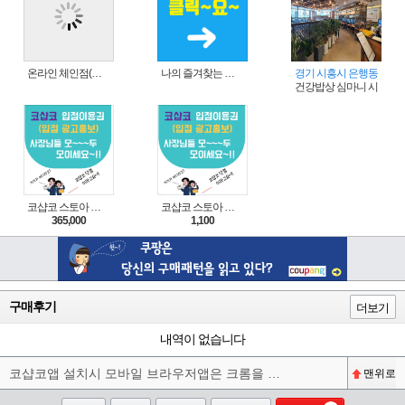
온라인 체인점(가맹점) 분양순서(필독)
나의 즐겨찾는 상품 리스트로 편리하게 주문하세요~(쿠팡 다이나믹 배너)
경기 시흥시 은행동
건강밥상 심마니 시흥은
코샵코 스토아 입점 1년 이용권
코샵코 스토아 입점 1일 이용권
365,000
1,100
구매후기
더보기
내역이 없습니다
코샵코앱 설치시 모바일 브라우저앱은 크롬을 권장합니다^^
맨위로