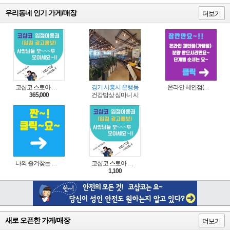
우리동네 인기 가게/매장
더보기
코샵코 스토아 입점 1년 이용권
경기 시흥시 은행동
온라인 체인점(가맹점) 분양순서(필독)
365,000
건강밥상 심마니 시흥은계점
나의 즐겨찾는 상품 리스트로 편리하게 주문하세요~(쿠팡 다이나믹 배너)
코샵코 스토아 입점 1일 이용권
1,100
새로 오픈한 가게/매장
더보기