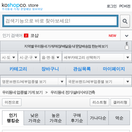
로그인
PC버전
검색
인기 검색어
코샵
NEW
2
아이콘
E
익스
지역별 우리동네 가게/ 매장/ 배달음식/ 문앞배송점 한눈에 보기
3
3
아이콘
은계타운
NEW
4
아이콘
미끄럼방지
NEW
5
카테고리
장바구니
관심목록
마이페이지
아이콘
대성설렁탕
-16
6
아이콘
1
-126
1
우리동네 업종별 가게 보기
>
우리동네 전기/설비/수리/건축
아이콘
이전으로
리스트형
갤러리형
인기
낮은
높은
구매
가나다순
역순
랭킹순
가격순
가격순
후기순