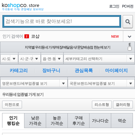
로그인
PC버전
검색
인기 검색어
코샵
NEW
2
아이콘
E
익스
지역별 우리동네 가게/ 매장/ 배달음식/ 문앞배송점 한눈에 보기
3
3
아이콘
은계타운
NEW
4
아이콘
미끄럼방지
NEW
5
카테고리
장바구니
관심목록
마이페이지
아이콘
대성설렁탕
-16
6
아이콘
1
-126
1
우리동네 업종별 가게 보기
아이콘
이전으로
리스트형
갤러리형
인기
낮은
높은
구매
가나다순
역순
랭킹순
가격순
가격순
후기순