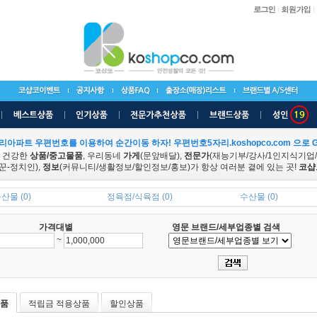
리아파트 우편번호를 이용하여 순간이동 하자! 우편번호5자리.koshopco.com 으로 G
 건강한
상품/중고물품
, 우리동네
가게
(문앞배달),
전문가
(재능기부/강사/1인지식기업
꾼-정치인),
정보
(커뮤니티/생활정보/할인정보/홍보)가 항상 여러분 곁에 있는 곳!
코샵
산물 (0)
정육점/식육점 (0)
수산물 (0)
가격대별
영문 브랜드/세부업종별 검색
~
품
적립금 적용상품
할인상품