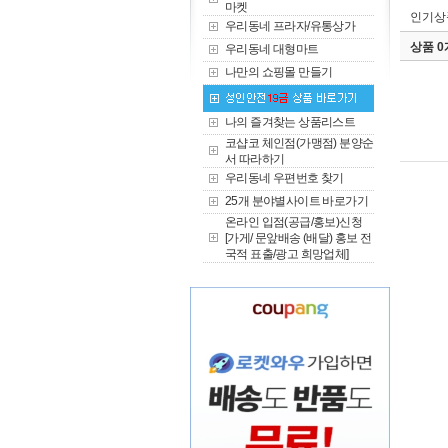
마켓
인기상
우리동네 프라자/유통상가
상품 
우리동네 대형마트
나만의 쇼핑몰 만들기
나의 즐겨찾는 상품리스트
코샵코 체인점(가맹점) 분양순
서 따라하기
우리동네 우편번호 찾기
25개 분야별사이트 바로가기
온라인 입점(공급/홍보)신청
[가게/ 문앞배송 (배달) 홍보 전
국적 표출/광고 희망업체]