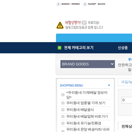
우
안전하고
일
과일/농
<우리동네 가게/배달 정보마
당>
우리동네 업종별 가게 보기
우리동네 배달음식
우리동네 배달업체 바로가기
우리동네 유기농/친환경
전체상
우리동네 문앞 배송마트/ 슈퍼