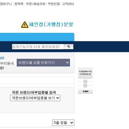
O!
/우리동네
코!
국문 브랜드/세부업종별 검색