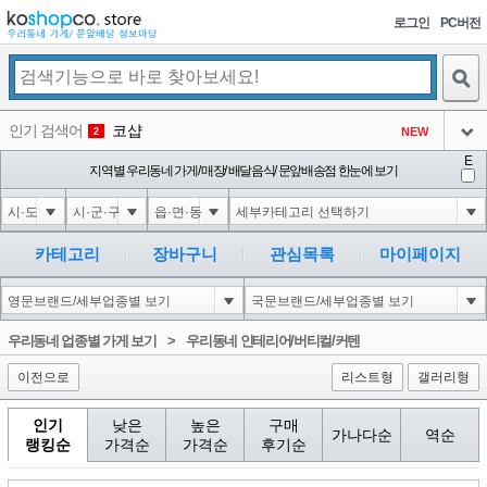
로그인
PC버전
검색
인기 검색어
코샵
NEW
2
아이콘
E
익스
지역별 우리동네 가게/ 매장/ 배달음식/ 문앞배송점 한눈에 보기
3
3
아이콘
은계타운
NEW
4
아이콘
미끄럼방지
NEW
5
카테고리
장바구니
관심목록
마이페이지
아이콘
대성설렁탕
-16
6
아이콘
1
-126
1
우리동네 업종별 가게 보기
>
우리동네 인테리어/버티컬/커텐
아이콘
이전으로
리스트형
갤러리형
인기
낮은
높은
구매
가나다순
역순
랭킹순
가격순
가격순
후기순