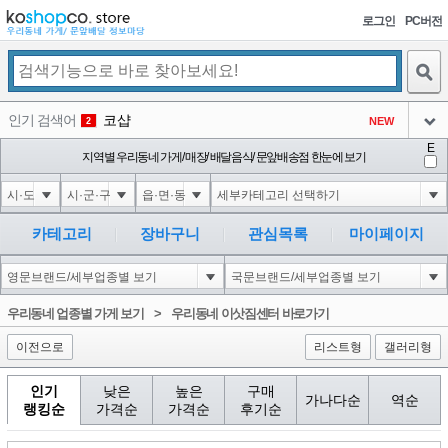
로그인
PC버전
검색
인기 검색어
코샵
NEW
2
아이콘
E
익스
지역별 우리동네 가게/ 매장/ 배달음식/ 문앞배송점 한눈에 보기
3
3
아이콘
은계타운
NEW
4
아이콘
미끄럼방지
NEW
5
카테고리
장바구니
관심목록
마이페이지
아이콘
대성설렁탕
-16
6
아이콘
1
-126
1
우리동네 업종별 가게 보기
>
우리동네 이삿짐센터 바로가기
아이콘
이전으로
리스트형
갤러리형
인기
낮은
높은
구매
가나다순
역순
랭킹순
가격순
가격순
후기순