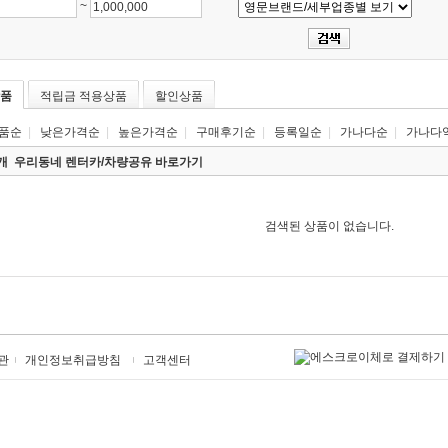
~
품
적립금 적용상품
할인상품
품순
|
낮은가격순
|
높은가격순
|
구매후기순
|
등록일순
|
가나다순
|
가나다
0개
우리동네 렌터카/차량공유 바로가기
검색된 상품이 없습니다.
관
개인정보취급방침
고객센터