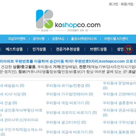
리아파트 우편번호를 이용하여 순간이동 하자! 우편번호5자리.koshopco.com 으로 G
 건강한
상품/중고물품
, 우리동네
가게
(문앞배달),
전문가
(재능기부/강사/1인지식기업
꾼-정치인),
정보
(커뮤니티/생활정보/할인정보/홍보)가 항상 여러분 곁에 있는 곳!
코샵
우리동네 문앞배송마
 배달음식 (0)
우리동네-유기농/친환경 (0)
(0)
 식사/ 식당 (0)
우리동네 가구점/인테리어 (0)
우리동네 간판/에어간판
 건설 (0)
우리동네 게임 바로가기 (0)
우리동네 결혼중매 바
네 공인중개사/부동산 바로
우리동네 관공서/공
우리동네 과외지도 바로가기 (0)
)
(0)
네 관리사무소(우리아파
우리동네 광고/디자인 (0)
우리동네 구두/신발 (
네 구인구직/직업소개소 바
우리동네 귀금속 바로가기 (0)
우리동네 꽃화원 (0)
(0)