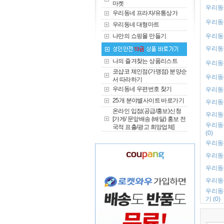
마켓
우리동네
우리동네 프라자/유통상가
우리동네
우리동네 대형마트
나만의 쇼핑몰 만들기
우리동네
우리동네
나의 즐겨찾는 상품리스트
우리동네
코샵코 체인점(가맹점) 분양순
우리동네
서 따라하기
우리동네 우편번호 찾기
우리동네
25개 분야별사이트 바로가기
우리동네
온라인 입점(공급/홍보)신청
우리동네
[가게/ 문앞배송 (배달) 홍보 전
우리동
국적 표출/광고 희망업체]
(0)
우리동네
우리동네
우리동
우리동네
우리동
기 (0)