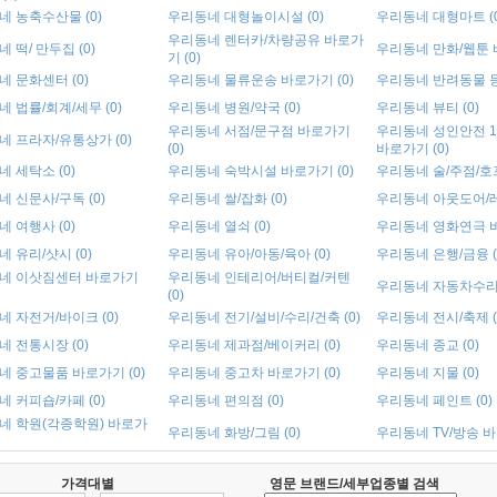
 농축수산물 (0)
우리동네 대형놀이시설 (0)
우리동네 대형마트 (0
우리동네 렌터카/차량공유 바로가
 떡/ 만두집 (0)
우리동네 만화/웹툰 바
기 (0)
 문화센터 (0)
우리동네 물류운송 바로가기 (0)
우리동네 반려동물 등 
 법률/회계/세무 (0)
우리동네 병원/약국 (0)
우리동네 뷰티 (0)
우리동네 서점/문구점 바로가기
우리동네 성인안전 1
 프라자/유통상가 (0)
(0)
바로가기 (0)
 세탁소 (0)
우리동네 숙박시설 바로가기 (0)
우리동네 술/주점/호프
 신문사/구독 (0)
우리동네 쌀/잡화 (0)
우리동네 아웃도어/레저
 여행사 (0)
우리동네 열쇠 (0)
우리동네 영화연극 바
 유리/샷시 (0)
우리동네 유아/아동/육아 (0)
우리동네 은행/금융 (
네 이삿짐센터 바로가기
우리동네 인테리어/버티컬/커텐
우리동네 자동차수리 
(0)
 자전거/바이크 (0)
우리동네 전기/설비/수리/건축 (0)
우리동네 전시/축제 (
 전통시장 (0)
우리동네 제과점/베이커리 (0)
우리동네 종교 (0)
네 중고물품 바로가기 (0)
우리동네 중고차 바로가기 (0)
우리동네 지물 (0)
 커피숍/카페 (0)
우리동네 편의점 (0)
우리동네 페인트 (0)
네 학원(각종학원) 바로가
우리동네 화방/그림 (0)
우리동네 TV/방송 바
가격대별
영문 브랜드/세부업종별 검색