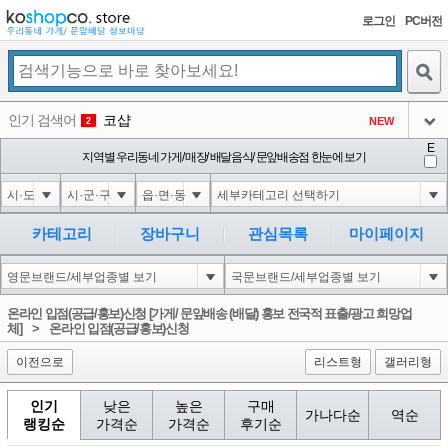
로그인
PC버전
검색
인기 검색어
코샵
NEW
2
아이콘
E
익스
지역별 우리동네 가게/ 매장/ 배달음식/ 문앞배송점 한눈에 보기
3
3
아이콘
은계타운
NEW
4
아이콘
미끄럼방지
NEW
5
카테고리
장바구니
관심목록
마이페이지
아이콘
대성설렁탕
-16
6
아이콘
1
-126
1
온라인 입점(공급/홍보)신청 [가게/ 문앞배송 (배달) 홍보 전국적 표출/광고 희망업
아이콘
체]
>
온라인 입점(공급/홍보)신청
이전으로
리스트형
갤러리형
인기
낮은
높은
구매
가나다순
역순
랭킹순
가격순
가격순
후기순