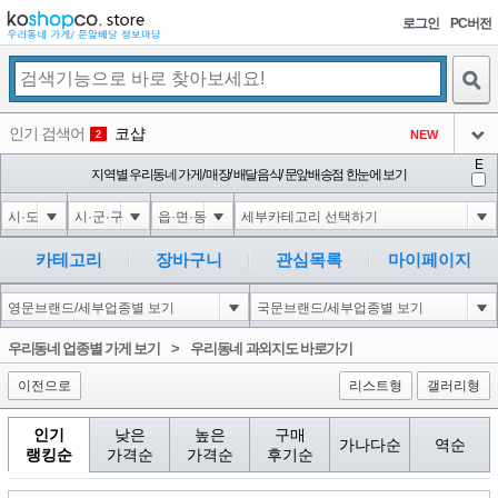
로그인
PC버전
검색
인기 검색어
코샵
NEW
2
아이콘
E
익스
지역별 우리동네 가게/ 매장/ 배달음식/ 문앞배송점 한눈에 보기
3
3
아이콘
은계타운
NEW
4
아이콘
미끄럼방지
NEW
5
카테고리
장바구니
관심목록
마이페이지
아이콘
대성설렁탕
-16
6
아이콘
1
-126
1
우리동네 업종별 가게 보기
>
우리동네 과외지도 바로가기
아이콘
이전으로
리스트형
갤러리형
인기
낮은
높은
구매
가나다순
역순
랭킹순
가격순
가격순
후기순