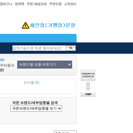
O!
/우리동네
코!
건어물 (0)
국문 브랜드/세부업종별 검색