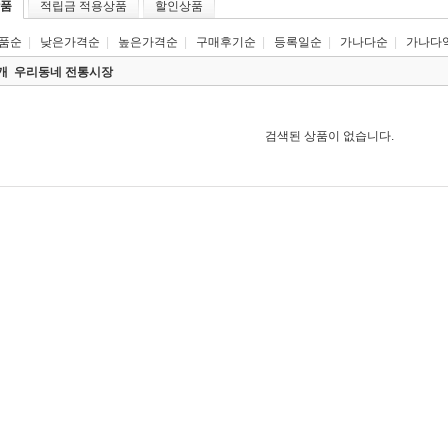
품
적립금 적용상품
할인상품
품순
|
낮은가격순
|
높은가격순
|
구매후기순
|
등록일순
|
가나다순
|
가나다
0개
우리동네 전통시장
검색된 상품이 없습니다.