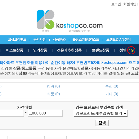
리아파트 우편번호를 이용하여 순간이동 하자! 우편번호5자리.koshopco.com 으로 G
 건강한
상품/중고물품
, 우리동네
가게
(문앞배달),
전문가
(재능기부/강사/1인지식기업
꾼-정치인),
정보
(커뮤니티/생활정보/할인정보/홍보)가 항상 여러분 곁에 있는 곳!
코샵
)
청과 (0)
수산 (0)
)
식품 (0)
기타 (0)
가격대별
영문 브랜드/세부업종별 검색
~