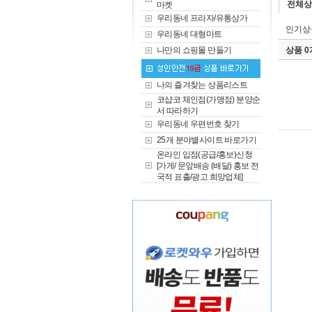
전체상
마켓
우리동네 프라자/유통상가
인기상
우리동네 대형마트
나만의 쇼핑몰 만들기
상품 
나의 즐겨찾는 상품리스트
코샵코 체인점(가맹점) 분양순
서 따라하기
우리동네 우편번호 찾기
25개 분야별사이트 바로가기
온라인 입점(공급/홍보)신청
[가게/ 문앞배송 (배달) 홍보 전
국적 표출/광고 희망업체]