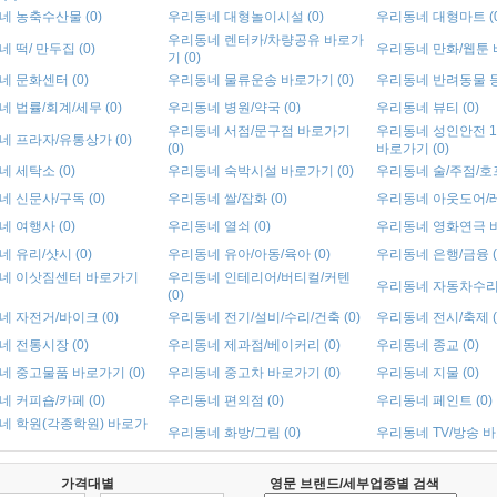
 농축수산물 (0)
우리동네 대형놀이시설 (0)
우리동네 대형마트 (0
우리동네 렌터카/차량공유 바로가
 떡/ 만두집 (0)
우리동네 만화/웹툰 바
기 (0)
 문화센터 (0)
우리동네 물류운송 바로가기 (0)
우리동네 반려동물 등 
 법률/회계/세무 (0)
우리동네 병원/약국 (0)
우리동네 뷰티 (0)
우리동네 서점/문구점 바로가기
우리동네 성인안전 1
 프라자/유통상가 (0)
(0)
바로가기 (0)
 세탁소 (0)
우리동네 숙박시설 바로가기 (0)
우리동네 술/주점/호프
 신문사/구독 (0)
우리동네 쌀/잡화 (0)
우리동네 아웃도어/레저
 여행사 (0)
우리동네 열쇠 (0)
우리동네 영화연극 바
 유리/샷시 (0)
우리동네 유아/아동/육아 (0)
우리동네 은행/금융 (
네 이삿짐센터 바로가기
우리동네 인테리어/버티컬/커텐
우리동네 자동차수리 
(0)
 자전거/바이크 (0)
우리동네 전기/설비/수리/건축 (0)
우리동네 전시/축제 (
 전통시장 (0)
우리동네 제과점/베이커리 (0)
우리동네 종교 (0)
네 중고물품 바로가기 (0)
우리동네 중고차 바로가기 (0)
우리동네 지물 (0)
 커피숍/카페 (0)
우리동네 편의점 (0)
우리동네 페인트 (0)
네 학원(각종학원) 바로가
우리동네 화방/그림 (0)
우리동네 TV/방송 바
가격대별
영문 브랜드/세부업종별 검색