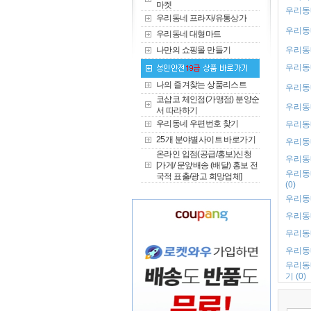
마켓
우리동네
우리동네 프라자/유통상가
우리동네
우리동네 대형마트
나만의 쇼핑몰 만들기
우리동네
우리동네
나의 즐겨찾는 상품리스트
우리동네
코샵코 체인점(가맹점) 분양순
우리동네
서 따라하기
우리동네 우편번호 찾기
우리동네
25개 분야별사이트 바로가기
우리동네
온라인 입점(공급/홍보)신청
우리동네
[가게/ 문앞배송 (배달) 홍보 전
우리동
국적 표출/광고 희망업체]
(0)
우리동네
우리동네
우리동
우리동네
우리동
기 (0)