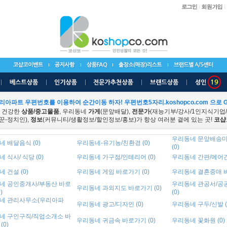
리아파트 우편번호를 이용하여 순간이동 하자! 우편번호5자리.koshopco.com 으로 G
 건강한
상품/중고물품
, 우리동네
가게
(문앞배달),
전문가
(재능기부/강사/1인지식기업
꾼-정치인),
정보
(커뮤니티/생활정보/할인정보/홍보)가 항상 여러분 곁에 있는 곳!
코샵
우리동네 문앞배송마
 배달음식 (0)
우리동네-유기농/친환경 (0)
(0)
 식사/ 식당 (0)
우리동네 가구점/인테리어 (0)
우리동네 간판/에어간판
 건설 (0)
우리동네 게임 바로가기 (0)
우리동네 결혼중매 바
네 공인중개사/부동산 바로
우리동네 관공서/공
우리동네 과외지도 바로가기 (0)
)
(0)
네 관리사무소(우리아파
우리동네 광고/디자인 (0)
우리동네 구두/신발 (
네 구인구직/직업소개소 바
우리동네 귀금속 바로가기 (0)
우리동네 꽃화원 (0)
(0)