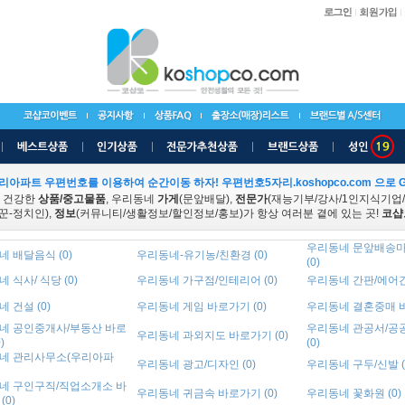
리아파트 우편번호를 이용하여 순간이동 하자! 우편번호5자리.koshopco.com 으로 G
 건강한
상품/중고물품
, 우리동네
가게
(문앞배달),
전문가
(재능기부/강사/1인지식기업
꾼-정치인),
정보
(커뮤니티/생활정보/할인정보/홍보)가 항상 여러분 곁에 있는 곳!
코샵
우리동네 문앞배송마
 배달음식 (0)
우리동네-유기농/친환경 (0)
(0)
 식사/ 식당 (0)
우리동네 가구점/인테리어 (0)
우리동네 간판/에어간판
 건설 (0)
우리동네 게임 바로가기 (0)
우리동네 결혼중매 바
네 공인중개사/부동산 바로
우리동네 관공서/공
우리동네 과외지도 바로가기 (0)
)
(0)
네 관리사무소(우리아파
우리동네 광고/디자인 (0)
우리동네 구두/신발 (
네 구인구직/직업소개소 바
우리동네 귀금속 바로가기 (0)
우리동네 꽃화원 (0)
(0)