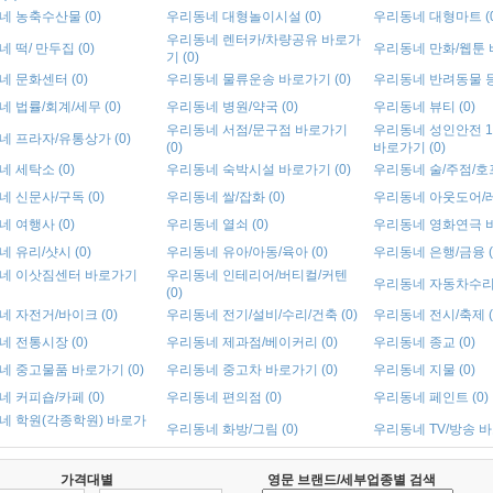
 농축수산물 (0)
우리동네 대형놀이시설 (0)
우리동네 대형마트 (0
우리동네 렌터카/차량공유 바로가
 떡/ 만두집 (0)
우리동네 만화/웹툰 바
기 (0)
 문화센터 (0)
우리동네 물류운송 바로가기 (0)
우리동네 반려동물 등 
 법률/회계/세무 (0)
우리동네 병원/약국 (0)
우리동네 뷰티 (0)
우리동네 서점/문구점 바로가기
우리동네 성인안전 1
 프라자/유통상가 (0)
(0)
바로가기 (0)
 세탁소 (0)
우리동네 숙박시설 바로가기 (0)
우리동네 술/주점/호프
 신문사/구독 (0)
우리동네 쌀/잡화 (0)
우리동네 아웃도어/레저
 여행사 (0)
우리동네 열쇠 (0)
우리동네 영화연극 바
 유리/샷시 (0)
우리동네 유아/아동/육아 (0)
우리동네 은행/금융 (
네 이삿짐센터 바로가기
우리동네 인테리어/버티컬/커텐
우리동네 자동차수리 
(0)
 자전거/바이크 (0)
우리동네 전기/설비/수리/건축 (0)
우리동네 전시/축제 (
 전통시장 (0)
우리동네 제과점/베이커리 (0)
우리동네 종교 (0)
네 중고물품 바로가기 (0)
우리동네 중고차 바로가기 (0)
우리동네 지물 (0)
 커피숍/카페 (0)
우리동네 편의점 (0)
우리동네 페인트 (0)
네 학원(각종학원) 바로가
우리동네 화방/그림 (0)
우리동네 TV/방송 바
가격대별
영문 브랜드/세부업종별 검색