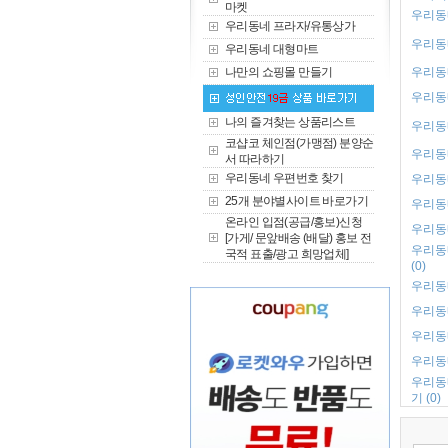
마켓
우리동네
우리동네 프라자/유통상가
우리동네
우리동네 대형마트
나만의 쇼핑몰 만들기
우리동네
우리동네
나의 즐겨찾는 상품리스트
우리동네
코샵코 체인점(가맹점) 분양순
우리동네
서 따라하기
우리동네 우편번호 찾기
우리동네
25개 분야별사이트 바로가기
우리동네
온라인 입점(공급/홍보)신청
우리동네
[가게/ 문앞배송 (배달) 홍보 전
우리동
국적 표출/광고 희망업체]
(0)
우리동네
우리동네
우리동
우리동네
우리동
기 (0)