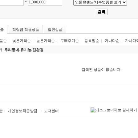
~
품
적립금 적용상품
할인상품
품순
|
낮은가격순
|
높은가격순
|
구매후기순
|
등록일순
|
가나다순
|
가나다
0개
우리동네-유기농/친환경
검색된 상품이 없습니다.
관
개인정보취급방침
고객센터