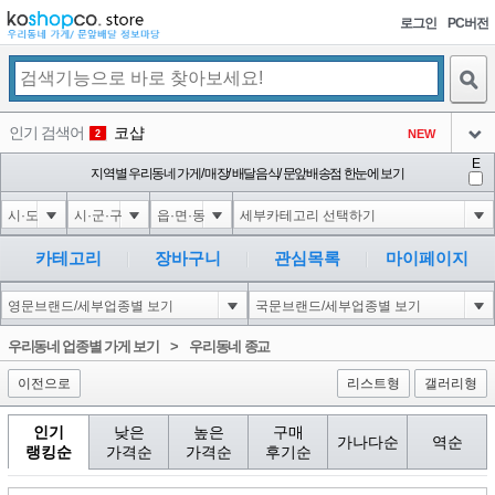
로그인
PC버전
검색
인기 검색어
코샵
NEW
2
아이콘
E
익스
지역별 우리동네 가게/ 매장/ 배달음식/ 문앞배송점 한눈에 보기
3
3
아이콘
은계타운
NEW
4
아이콘
미끄럼방지
NEW
5
카테고리
장바구니
관심목록
마이페이지
아이콘
대성설렁탕
-16
6
아이콘
1
-126
1
우리동네 업종별 가게 보기
>
우리동네 종교
아이콘
이전으로
리스트형
갤러리형
인기
낮은
높은
구매
가나다순
역순
랭킹순
가격순
가격순
후기순