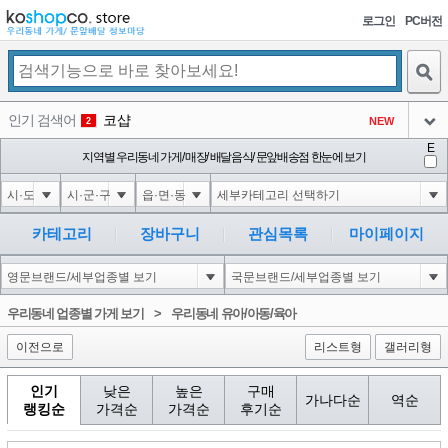
로그인
PC버전
검색
인기 검색어
코샵
NEW
2
아이콘
E
익스
지역별 우리동네 가게/ 매장/ 배달음식/ 문앞배송점 한눈에 보기
3
3
아이콘
은계타운
NEW
4
아이콘
미끄럼방지
NEW
5
카테고리
장바구니
관심목록
마이페이지
아이콘
대성설렁탕
-16
6
아이콘
1
-126
1
우리동네 업종별 가게 보기
>
우리동네 유아/아동/육아
아이콘
이전으로
리스트형
갤러리형
인기
낮은
높은
구매
가나다순
역순
랭킹순
가격순
가격순
후기순