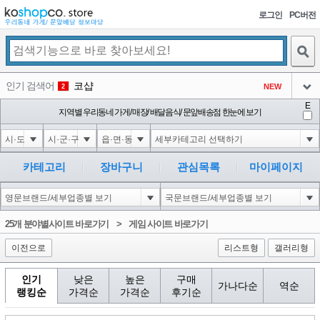
로그인
PC버전
검색
인기 검색어
코샵
NEW
2
아이콘
E
익스
지역별 우리동네 가게/ 매장/ 배달음식/ 문앞배송점 한눈에 보기
3
3
아이콘
은계타운
NEW
4
아이콘
미끄럼방지
NEW
5
카테고리
장바구니
관심목록
마이페이지
아이콘
대성설렁탕
-16
6
아이콘
1
-126
1
25개 분야별사이트 바로가기
>
게임 사이트 바로가기
아이콘
이전으로
리스트형
갤러리형
인기
낮은
높은
구매
가나다순
역순
랭킹순
가격순
가격순
후기순