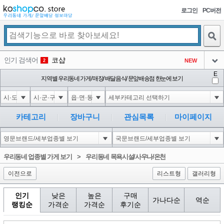
로그인
PC버전
검색
인기 검색어
코샵
NEW
2
아이콘
E
익스
지역별 우리동네 가게/ 매장/ 배달음식/ 문앞배송점 한눈에 보기
3
3
아이콘
은계타운
NEW
4
아이콘
미끄럼방지
NEW
5
카테고리
장바구니
관심목록
마이페이지
아이콘
대성설렁탕
-16
6
아이콘
1
-126
1
우리동네 업종별 가게 보기
>
우리동네 목욕시설/사우나/온천
아이콘
이전으로
리스트형
갤러리형
인기
낮은
높은
구매
가나다순
역순
랭킹순
가격순
가격순
후기순