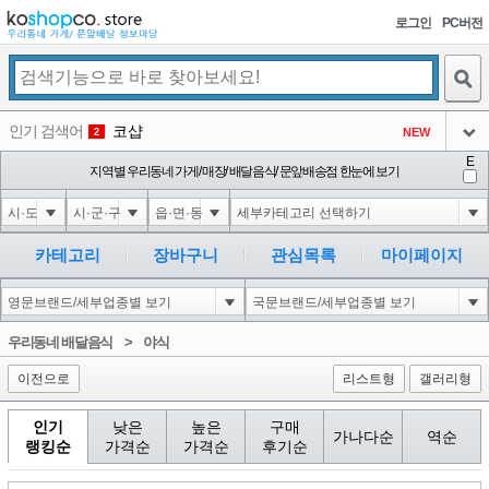
로그인
PC버전
검색
인기 검색어
코샵
NEW
2
아이콘
E
익스
지역별 우리동네 가게/ 매장/ 배달음식/ 문앞배송점 한눈에 보기
3
3
아이콘
은계타운
NEW
4
아이콘
미끄럼방지
NEW
5
카테고리
장바구니
관심목록
마이페이지
아이콘
대성설렁탕
-16
6
아이콘
1
-126
1
우리동네 배달음식
>
야식
아이콘
이전으로
리스트형
갤러리형
인기
낮은
높은
구매
가나다순
역순
랭킹순
가격순
가격순
후기순