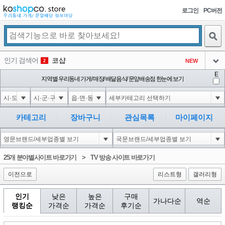
로그인
PC버전
검색
인기 검색어
코샵
NEW
2
아이콘
E
익스
지역별 우리동네 가게/ 매장/ 배달음식/ 문앞배송점 한눈에 보기
3
3
아이콘
은계타운
NEW
4
아이콘
미끄럼방지
NEW
5
카테고리
장바구니
관심목록
마이페이지
아이콘
대성설렁탕
-16
6
아이콘
1
-126
1
25개 분야별사이트 바로가기
>
TV 방송 사이트 바로가기
아이콘
이전으로
리스트형
갤러리형
인기
낮은
높은
구매
가나다순
역순
랭킹순
가격순
가격순
후기순